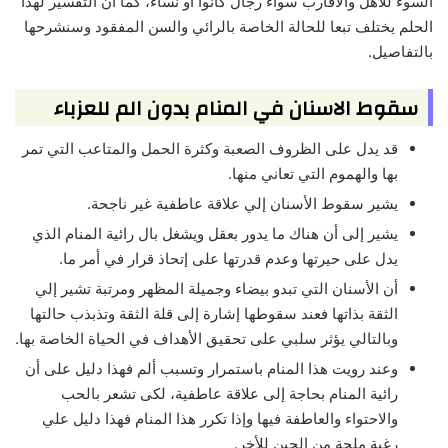
السوء للأهل والأقارب سواء رجال كانوا أو نساء، كما أن التفسير لهذا
الحلم يختلف تبعا للحالة الخاصة بالرائي والسن المفقود وسنشرحها
بالتفاصيل.
سقوط الاسنان في المنام بدون الم للعزباء
قد يدل على الظروف الصعبة وكثرة الحمل والمتاعب التي تمر
بها والهموم التي تعاني منها.
يشير سقوط الأسنان إلي علاقة عاطفية غير ناجحة.
يشير إلى أن هناك ما يدور بعقل ويشغل بال رائية المنام الذي
يدل على حيرتها وعدم قدرتها على إتحاذ قرار في أمر ما.
أن الأسنان التي تبدو بيضاء وجميلة المظهر ومرتبة تشير إلي
الثقة بذاتها فعند سقوطها إشارة إلى قلة الثقة وتذبذب حالتها
وبالتالي يؤثر سلبي على تحقيق الأهداف في الحياة الخاصة بها.
وعند رويت هذا المنام باستمرار وتسبب ألم فهذا دليل على أن
رائية المنام بحاجة إلى علاقة عاطفية، لكى تشعر بالحب
والاحتواء والعاطفة فيها وإذا تكرر هذا المنام فهذا دليل علي
رغبة ملحة من الحين للأخر.