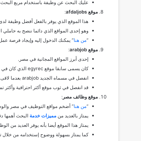
عليك البحث عن وظيفة باستخدام مربع البحث د
موقع afdaljobs
:
هذا الموقع الذي يوفر بالفعل أفضل وظيفة لدى
وهو إحدى المواقع الذي دائما ننصح به حاملي ا
“
من هنا
” يمكنك الدخول إليه وإيجاد فرصة عمل
موقع arabjob
:
إحدى أبرز المواقع المجانية في مصر.
كان يسمى سابقا موقع egyrec الذي كان في نشأته مجرد موقع على مدونة بلوجر المجانية.
انفصل في مسماه الجديد arabjob بعدما لاقى استحسان وإقبال العديد من الشباب الباحث عن وظائف.
قد انفصل في ثوب موقع أكثر احترافية وأكثر تم
موقع وظائف مصر
:
“
من هنا
” أضخم مواقع التوظيف في مصر والوط
يمتاز بالعديد من
مميزات خدمة
البحث أهمها دقة
يمتاز هذا الموقع أيضا بأنه يوفر العديد من الو
كما يمتاز بسهولة ووضوح إستخدامه من خلال تن