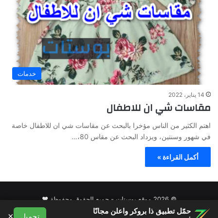
خدمات
14 يناير، 2022
مقاسات شي ان للاطفال
اهتم الكثير من الناس مؤخرا بالبحث عن مقاسات شي ان للاطفال خاصة
في شهور وسنتين، ويزداد البحث عن مقاس 80،…
أكمل القراءة »
© 2026 موقع بوستات - جميع الحقوق محفوظة ♥
حمّل تطبيق ذا بروكر واعلن مجانًا
×
من نحن
سياسة الخصوصية
شروط الاستخدام
اتصل بنا
تحميل