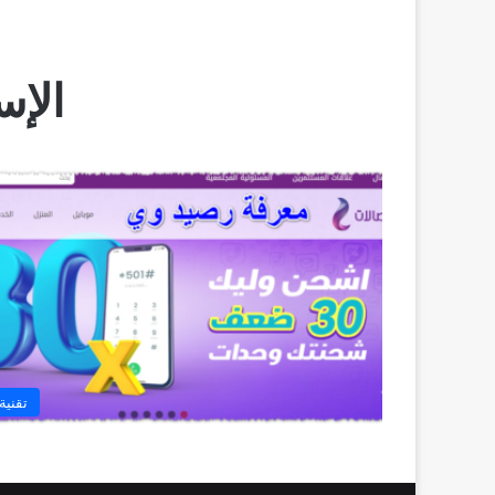
الإس
تقنية